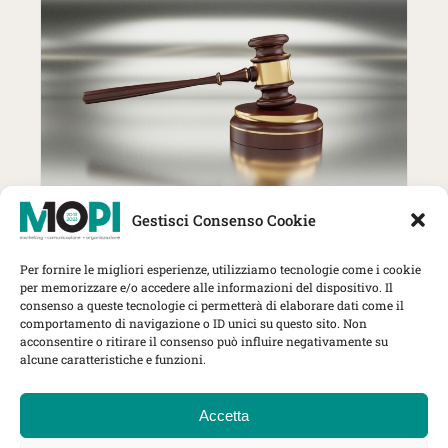
27 Ottobre | MOPI incontra The
Gestisci Consenso Cookie
Lawyer: trend, strategie e nuove
sfide per gli studi professionali
Per fornire le migliori esperienze, utilizziamo tecnologie come i cookie
Herbert Smith Freehills Kramer, Via
per memorizzare e/o accedere alle informazioni del dispositivo. Il
Rovello 1, Milano
consenso a queste tecnologie ci permetterà di elaborare dati come il
comportamento di navigazione o ID unici su questo sito. Non
MOPI Incontra
acconsentire o ritirare il consenso può influire negativamente su
alcune caratteristiche e funzioni.
Accetta