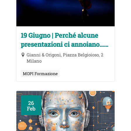
19 Giugno | Perché alcune
presentazioni ci annoiano…
mentre altre ci incantano?
Gianni & Origoni, Piazza Belgioioso, 2
Milano
MOPI Formazione
26
Feb