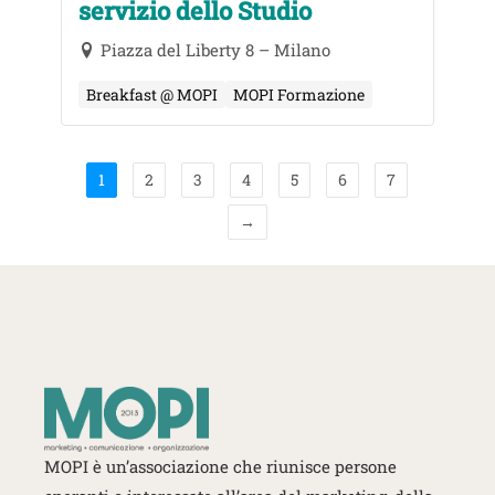
servizio dello Studio
Piazza del Liberty 8 – Milano
Breakfast @ MOPI
MOPI Formazione
1
2
3
4
5
6
7
→
MOPI è un’associazione che riunisce persone