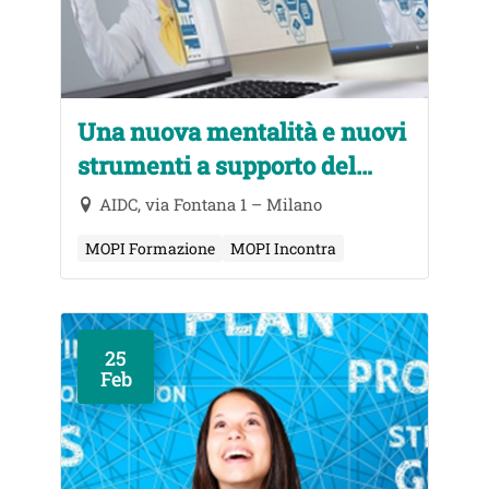
Una nuova mentalità e nuovi
strumenti a supporto del
business di studio
AIDC, via Fontana 1 – Milano
MOPI Formazione
MOPI Incontra
25
Feb