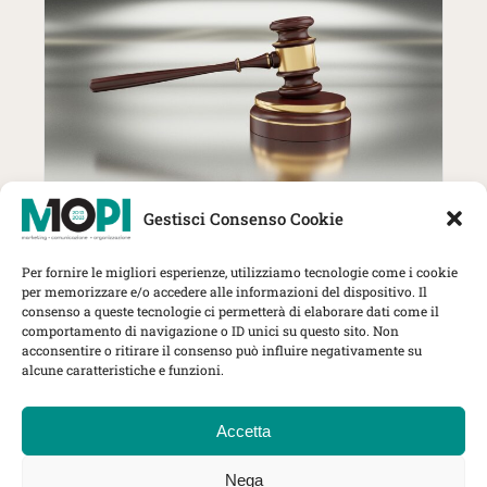
27 Ottobre | MOPI incontra The
Gestisci Consenso Cookie
Lawyer: trend, strategie e nuove
sfide per gli studi professionali
Per fornire le migliori esperienze, utilizziamo tecnologie come i cookie
Herbert Smith Freehills Kramer, Via
per memorizzare e/o accedere alle informazioni del dispositivo. Il
Rovello 1, Milano
consenso a queste tecnologie ci permetterà di elaborare dati come il
comportamento di navigazione o ID unici su questo sito. Non
MOPI Incontra
acconsentire o ritirare il consenso può influire negativamente su
alcune caratteristiche e funzioni.
Accetta
Nega