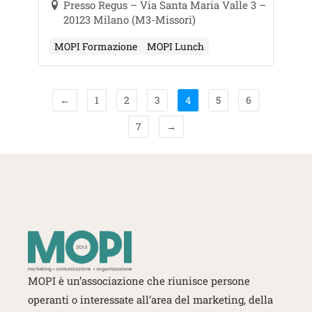
d’acquisto di servizi per
Presso Regus – Via Santa Maria Valle 3 –
20123 Milano (M3-Missori)
l’azienda
MOPI Formazione
MOPI Lunch
←
1
2
3
4
5
6
7
→
MOPI è un’associazione che riunisce persone
operanti o interessate
all’area del marketing, della