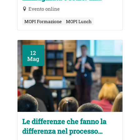
confronto intergenerazionale
Evento online
MOPI Formazione
MOPI Lunch
12
Mag
Le differenze che fanno la
differenza nel processo