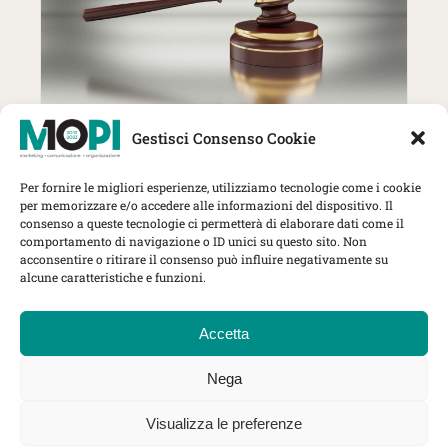
27 Ottobre | MOPI incontra The
Gestisci Consenso Cookie
Lawyer: trend, strategie e nuove
sfide per gli studi professionali
Per fornire le migliori esperienze, utilizziamo tecnologie come i cookie
Herbert Smith Freehills Kramer, Via
per memorizzare e/o accedere alle informazioni del dispositivo. Il
Rovello 1, Milano
consenso a queste tecnologie ci permetterà di elaborare dati come il
comportamento di navigazione o ID unici su questo sito. Non
MOPI Incontra
acconsentire o ritirare il consenso può influire negativamente su
alcune caratteristiche e funzioni.
Accetta
Nega
©
Mopi Italia
sede legale in Corso di Porta Nuova, 16 20121
Milano, MI - Codice Fiscale 97656550155 - Partita I.V.A.
Visualizza le preferenze
09247860969