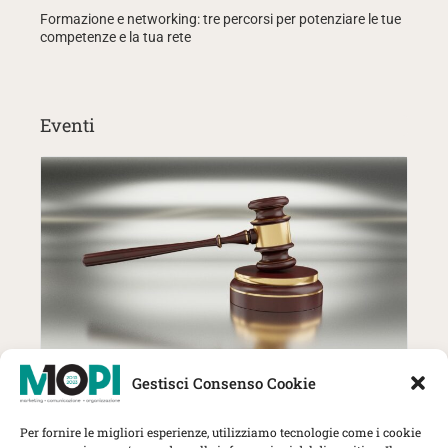
Formazione e networking: tre percorsi per potenziare le tue
competenze e la tua rete
Eventi
27 Ottobre | MOPI incontra The
Gestisci Consenso Cookie
Lawyer: trend, strategie e nuove
sfide per gli studi professionali
Per fornire le migliori esperienze, utilizziamo tecnologie come i cookie
Herbert Smith Freehills Kramer, Via