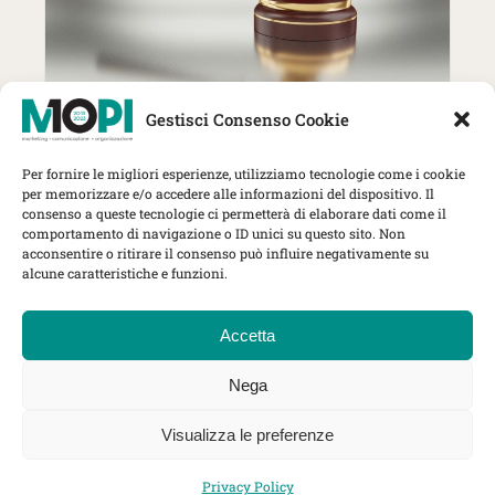
27 Ottobre | MOPI incontra The
Gestisci Consenso Cookie
Lawyer: trend, strategie e nuove
sfide per gli studi professionali
Per fornire le migliori esperienze, utilizziamo tecnologie come i cookie
Herbert Smith Freehills Kramer, Via
per memorizzare e/o accedere alle informazioni del dispositivo. Il
Rovello 1, Milano
consenso a queste tecnologie ci permetterà di elaborare dati come il
comportamento di navigazione o ID unici su questo sito. Non
MOPI Incontra
acconsentire o ritirare il consenso può influire negativamente su
alcune caratteristiche e funzioni.
Accetta
Nega
©
Mopi Italia
sede legale in Corso di Porta Nuova, 16 20121
Milano, MI - Codice Fiscale 97656550155 - Partita I.V.A.
Visualizza le preferenze
09247860969
Made with
by
Kreita
Privacy Policy