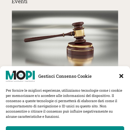
Eventi
27 Ottobre | MOPI incontra The
Gestisci Consenso Cookie
Lawyer: trend, strategie e nuove
sfide per gli studi professionali
Per fornire le migliori esperienze, utilizziamo tecnologie come i cookie
Herbert Smith Freehills Kramer, Via
per memorizzare e/o accedere alle informazioni del dispositivo. Il
Rovello 1, Milano
consenso a queste tecnologie ci permetterà di elaborare dati come il
comportamento di navigazione o ID unici su questo sito. Non
MOPI Incontra
acconsentire o ritirare il consenso può influire negativamente su
alcune caratteristiche e funzioni.