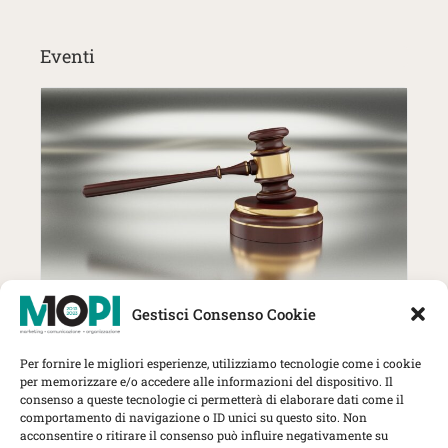
Eventi
27 Ottobre | MOPI incontra The
Gestisci Consenso Cookie
Lawyer: trend, strategie e nuove
sfide per gli studi professionali
Per fornire le migliori esperienze, utilizziamo tecnologie come i cookie
Herbert Smith Freehills Kramer, Via
per memorizzare e/o accedere alle informazioni del dispositivo. Il
Rovello 1, Milano
consenso a queste tecnologie ci permetterà di elaborare dati come il
comportamento di navigazione o ID unici su questo sito. Non
MOPI Incontra
acconsentire o ritirare il consenso può influire negativamente su