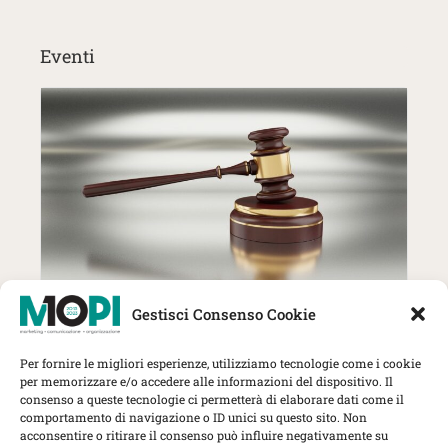
Eventi
27 Ottobre | MOPI incontra The
Gestisci Consenso Cookie
Lawyer: trend, strategie e nuove
sfide per gli studi professionali
Per fornire le migliori esperienze, utilizziamo tecnologie come i cookie
Herbert Smith Freehills Kramer, Via
per memorizzare e/o accedere alle informazioni del dispositivo. Il
Rovello 1, Milano
consenso a queste tecnologie ci permetterà di elaborare dati come il
comportamento di navigazione o ID unici su questo sito. Non
MOPI Incontra
acconsentire o ritirare il consenso può influire negativamente su