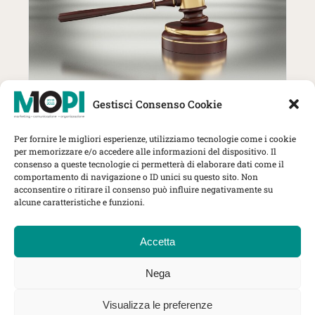
27 Ottobre | MOPI incontra The
Gestisci Consenso Cookie
Lawyer: trend, strategie e nuove
sfide per gli studi professionali
Per fornire le migliori esperienze, utilizziamo tecnologie come i cookie
Herbert Smith Freehills Kramer, Via
per memorizzare e/o accedere alle informazioni del dispositivo. Il
Rovello 1, Milano
consenso a queste tecnologie ci permetterà di elaborare dati come il
comportamento di navigazione o ID unici su questo sito. Non
MOPI Incontra
acconsentire o ritirare il consenso può influire negativamente su
alcune caratteristiche e funzioni.
Accetta
Nega
©
Mopi Italia
sede legale in Corso di Porta Nuova, 16 20121
Milano, MI - Codice Fiscale 97656550155 - Partita I.V.A.
Visualizza le preferenze