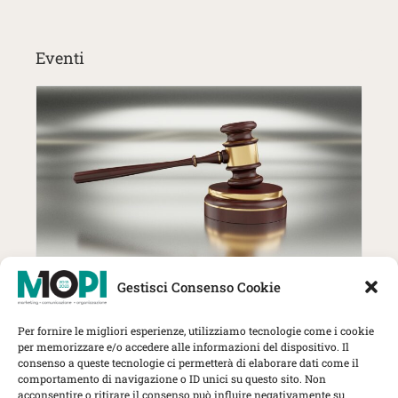
Eventi
27 Ottobre | MOPI incontra The
Gestisci Consenso Cookie
Lawyer: trend, strategie e nuove
sfide per gli studi professionali
Per fornire le migliori esperienze, utilizziamo tecnologie come i cookie
Herbert Smith Freehills Kramer, Via
per memorizzare e/o accedere alle informazioni del dispositivo. Il
Rovello 1, Milano
consenso a queste tecnologie ci permetterà di elaborare dati come il
comportamento di navigazione o ID unici su questo sito. Non
MOPI Incontra
acconsentire o ritirare il consenso può influire negativamente su